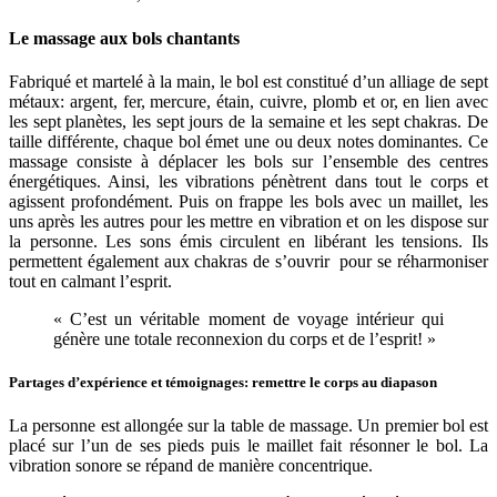
Le
massage aux bols chantants
Fabriqué et martelé à la main, le bol est constitué d’un alliage de sept
métaux: argent, fer, mercure, étain, cuivre, plomb et or, en lien avec
les sept planètes, les sept jours de la semaine et les sept chakras. De
taille différente, chaque bol émet une ou deux notes dominantes. Ce
massage consiste à déplacer les bols sur l’ensemble des centres
énergétiques. Ainsi, les vibrations pénètrent dans tout le corps et
agissent profondément. Puis on frappe les bols avec un maillet, les
uns après les autres pour les mettre en vibration et on les dispose sur
la personne. Les sons émis circulent en libérant les tensions. Ils
permettent également aux chakras de s’ouvrir pour se réharmoniser
tout en calmant l’esprit.
« C’est un véritable moment de voyage intérieur qui
génère une totale reconnexion du corps et de l’esprit! »
Partages d’expérience et témoignages: remettre le corps au diapason
La personne est allongée sur la table de massage. Un premier bol est
placé sur l’un de ses pieds puis le maillet fait résonner le bol. La
vibration sonore se répand de manière concentrique.