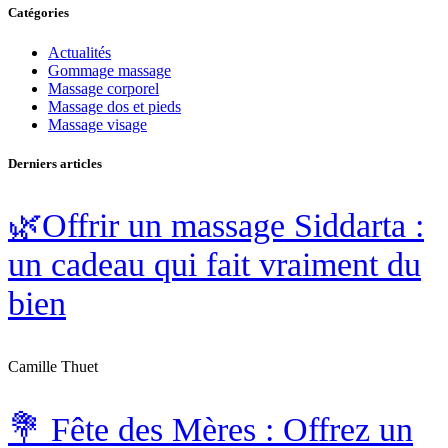
Catégories
Actualités
Gommage massage
Massage corporel
Massage dos et pieds
Massage visage
Derniers articles
🌿Offrir un massage Siddarta :
un cadeau qui fait vraiment du
bien
Camille Thuet
💐 Fête des Mères : Offrez un