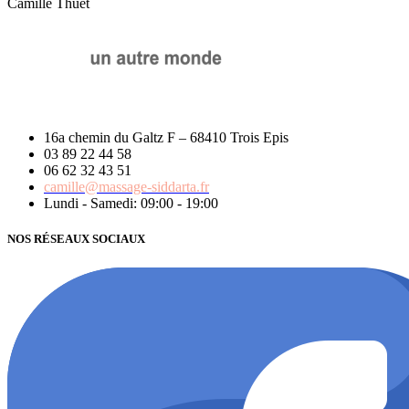
Camille Thuet
16a chemin du Galtz F – 68410 Trois Epis
03 89 22 44 58
06 62 32 43 51
camille@massage-siddarta.fr
Lundi - Samedi: 09:00 - 19:00
NOS RÉSEAUX SOCIAUX