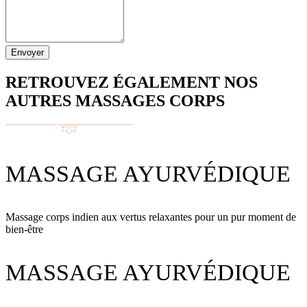
Envoyer
RETROUVEZ ÉGALEMENT NOS
AUTRES MASSAGES CORPS
MASSAGE AYURVÉDIQUE
Massage corps indien aux vertus relaxantes pour un pur moment de
bien-être
MASSAGE AYURVÉDIQUE