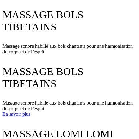
MASSAGE BOLS
TIBETAINS
Massage sonore habillé aux bols chantants pour une harmonisation
du corps et de l’esprit
MASSAGE BOLS
TIBETAINS
Massage sonore habillé aux bols chantants pour une harmonisation
du corps et de l’esprit
En savoir plus
MASSAGE LOMI LOMI