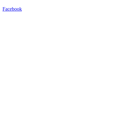
Facebook