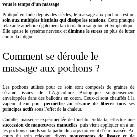
vous le temps d’un massage
.
Pratiqué en Inde depuis des siècles, le massage aux pochons est un
soin aux multiples bienfaits qui
dissipe les tensions
. Cette pratique
relaxante améliore également la circulation sanguine et lymphatique.
Elle apaise le système nerveux et
diminue le stress
en plus de lutter
contre la fatigue.
Comment se déroule le
massage aux pochons ?
Les pochons utilisés pour ce soin sont composés de graines de
sésame issues de l’Agriculture Biologique soigneusement
enveloppées dans des ballotins en coton. Ceux-ci sont chauffés à la
vapeur d’eau pour
permettre au sésame de libérer tous ses
principes actifs
sous l’effet de la chaleur.
Camille, masseuse expérimentée de l’institut Siddarta, effectue une
succession de manœuvres manuelles
, puis vient appliquer un à un
les pochons chauds sur la partie du corps qui vient d’être massée. Au
cours du soin relaxant, divers
mouvements de lissage et de