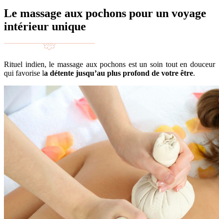
Le massage aux pochons pour un voyage
intérieur unique
Rituel indien, le massage aux pochons est un soin tout en douceur
qui favorise l
a détente jusqu’au plus profond de votre être
.