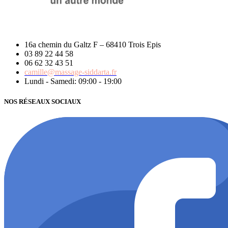
16a chemin du Galtz F – 68410 Trois Epis
03 89 22 44 58
06 62 32 43 51
camille@massage-siddarta.fr
Lundi - Samedi: 09:00 - 19:00
NOS RÉSEAUX SOCIAUX