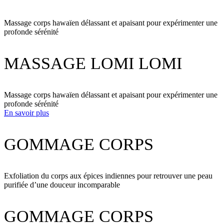
Massage corps hawaïen délassant et apaisant pour expérimenter une
profonde sérénité
MASSAGE LOMI LOMI
Massage corps hawaïen délassant et apaisant pour expérimenter une
profonde sérénité
En savoir plus
GOMMAGE CORPS
Exfoliation du corps aux épices indiennes pour retrouver une peau
purifiée d’une douceur incomparable
GOMMAGE CORPS