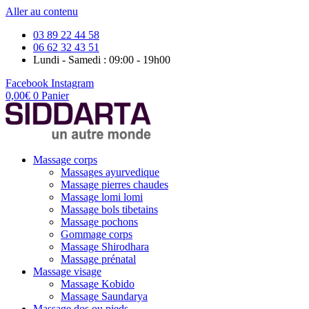
Aller au contenu
03 89 22 44 58
06 62 32 43 51
Lundi - Samedi : 09:00 - 19h00
Facebook
Instagram
0,00
€
0
Panier
Massage corps
Massages ayurvedique
Massage pierres chaudes
Massage lomi lomi
Massage bols tibetains
Massage pochons
Gommage corps
Massage Shirodhara
Massage prénatal
Massage visage
Massage Kobido
Massage Saundarya
Massage dos ou pieds