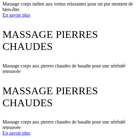
Massage corps indien aux vertus relaxantes pour un pur moment de
bien-être
En savoir plus
MASSAGE PIERRES
CHAUDES
Massage corps aux pierres chaudes de basalte pour une sérénité
retrouvée
MASSAGE PIERRES
CHAUDES
Massage corps aux pierres chaudes de basalte pour une sérénité
retrouvée
En savoir plus