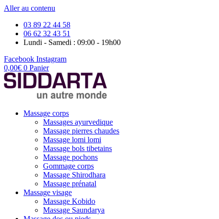
Aller au contenu
03 89 22 44 58
06 62 32 43 51
Lundi - Samedi : 09:00 - 19h00
Facebook
Instagram
0,00
€
0
Panier
Massage corps
Massages ayurvedique
Massage pierres chaudes
Massage lomi lomi
Massage bols tibetains
Massage pochons
Gommage corps
Massage Shirodhara
Massage prénatal
Massage visage
Massage Kobido
Massage Saundarya
Massage dos ou pieds