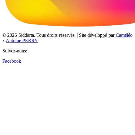
© 2026 Siddarta. Tous droits réservés. | Site développé par
Caméléo
x
Antoine PERRY
Suivez-nous:
Facebook