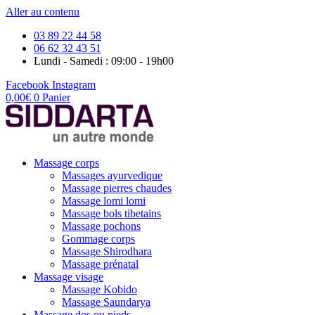
Aller au contenu
03 89 22 44 58
06 62 32 43 51
Lundi - Samedi : 09:00 - 19h00
Facebook
Instagram
0,00
€
0
Panier
Massage corps
Massages ayurvedique
Massage pierres chaudes
Massage lomi lomi
Massage bols tibetains
Massage pochons
Gommage corps
Massage Shirodhara
Massage prénatal
Massage visage
Massage Kobido
Massage Saundarya
Massage dos ou pieds