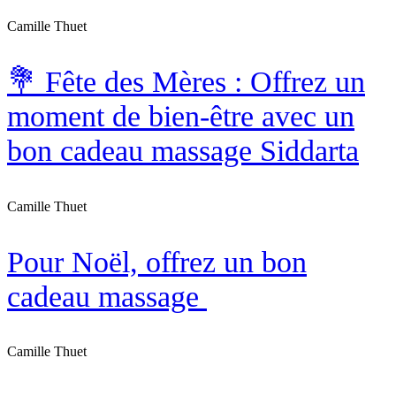
Camille Thuet
💐 Fête des Mères : Offrez un
moment de bien-être avec un
bon cadeau massage Siddarta
Camille Thuet
Pour Noël, offrez un bon
cadeau massage
Camille Thuet