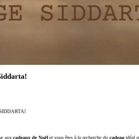
Siddarta!
SIDDARTA!
rse aux
cadeaux de Noël
et vous êtes à la recherche du
cadeau
idéal 