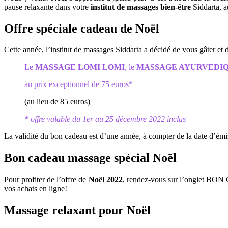
pause relaxante dans votre
institut de massages bien-être
Siddarta, 
Offre spéciale cadeau de Noël
Cette année, l’institut de massages Siddarta a décidé de vous gâter et 
Le
MASSAGE LOMI LOMI
, le
MASSAGE AYURVEDI
au prix exceptionnel de 75 euros*
(au lieu de
85 euros
)
* offre valable du 1er au 25 décembre 2022 inclus
La validité du bon cadeau est d’une année, à compter de la date d’ém
Bon cadeau massage spécial Noël
Pour profiter de l’offre de
Noël 2022
, rendez-vous sur l’onglet BON 
vos achats en ligne!
Massage relaxant pour Noël