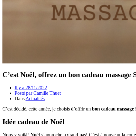
C’est Noël, offrez un bon cadeau massage 
Il y a
28/11/2022
Posté par
Camille Thuet
Dans
Actualités
C’est décidé, cette année, je choisis d’offrir un
bon cadeau massage
Idée cadeau de Noël
Nous y voilà!
Noël
s’approche à grand pas! C’est à nouveau la cou