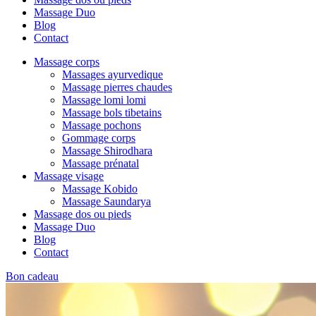
Massage Duo
Blog
Contact
Massage corps
Massages ayurvedique
Massage pierres chaudes
Massage lomi lomi
Massage bols tibetains
Massage pochons
Gommage corps
Massage Shirodhara
Massage prénatal
Massage visage
Massage Kobido
Massage Saundarya
Massage dos ou pieds
Massage Duo
Blog
Contact
Bon cadeau