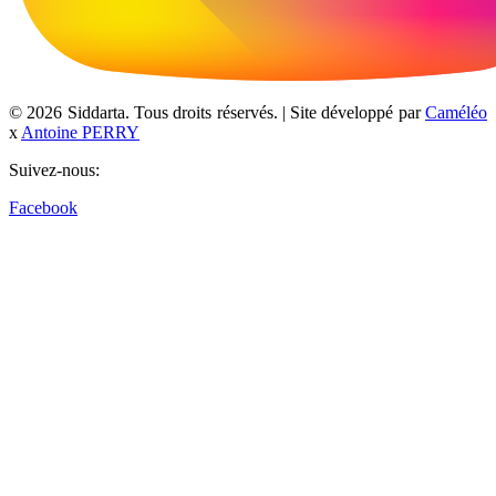
© 2026 Siddarta. Tous droits réservés. | Site développé par
Caméléo
x
Antoine PERRY
Suivez-nous:
Facebook