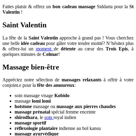
Faites plaisir & offrez un
bon cadeau massage
Siddarta pour la
St
Valentin
!
Saint Valentin
La fête de la
Saint Valentin
approche à grand pas ! Vous cherchez
une belle
idée cadeau
pour gâter votre tendre moitié? N’hésitez plus
& offrez-lui un
moment
de
détente
au cœur des
Trois Epis
, à
quelques minutes de
Colmar
!
Massage bien-être
Appréciez notre sélection de
massages relaxants
à offrir à votre
conjoint.e pour la
fête des amoureux
:
soin massage visage
Kobido
massage
lomi lomi
hotstone
massage ou
massage aux pierres chaudes
massage prénatal
spécial femme enceinte
shirodhara
, le
soin
royal indien
massage sportif
réflexologie plantaire
indienne au bol kansu
massage ayurvédique