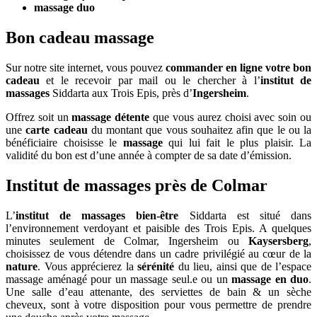
massage duo
Bon cadeau massage
Sur notre site internet, vous pouvez
commander en ligne votre bon
cadeau
et le recevoir par mail ou le chercher à l’
institut de
massages
Siddarta aux Trois Epis, près d’
Ingersheim
.
Offrez soit un
massage détente
que vous aurez choisi avec soin ou
une
carte cadeau
du montant que vous souhaitez afin que le ou la
bénéficiaire choisisse le
massage
qui lui fait le plus plaisir. La
validité du bon est d’une année à compter de sa date d’émission.
Institut de massages près de Colmar
L’
institut de massages bien-être
Siddarta est situé dans
l’environnement verdoyant et paisible des Trois Epis. A quelques
minutes seulement de Colmar, Ingersheim ou
Kaysersberg
,
choisissez de vous détendre dans un cadre privilégié au cœur de la
nature
. Vous apprécierez la
sérénité
du lieu, ainsi que de l’espace
massage aménagé pour un massage seul.e ou un
massage en duo
.
Une salle d’eau attenante, des serviettes de bain & un sèche
cheveux, sont à votre disposition pour vous permettre de prendre