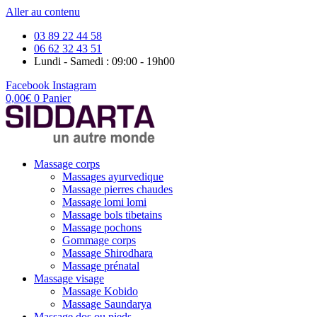
Aller au contenu
03 89 22 44 58
06 62 32 43 51
Lundi - Samedi : 09:00 - 19h00
Facebook
Instagram
0,00
€
0
Panier
Massage corps
Massages ayurvedique
Massage pierres chaudes
Massage lomi lomi
Massage bols tibetains
Massage pochons
Gommage corps
Massage Shirodhara
Massage prénatal
Massage visage
Massage Kobido
Massage Saundarya
Massage dos ou pieds